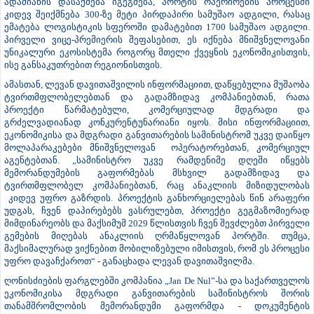
მთლიანად კონკურენტუნარიანობის ასამაღლებლად და
საქართველოს როლის გასაზრდელად“, - აღნიშნა პირველმა ვიცე-
პრემიერმა.
ლევან დავითაშვილმა ასევე აქცენტი გააკეთა ანაკლიის პროექტის
უაღრესად დიდ სოციალურ დატვირთვაზე ქვეყნისა და
ადგილობრივი მოსახლეობისთვის. მისი ინფორმაციით, პირველი
ფაზის დროს, უშუალოდ მშენებლობის პროცესში 500-ზე მეტი
ადამიანის დასაქმება იგეგმება, პორტის ოპერირების პროცესში
კიდევ შეიქმნება 300-ზე მეტი პირდაპირი სამუშაო ადგილი, რასაც
ემატება ლოგისტიკის სფეროში დამატებით 1700 სამუშაო ადგილი.
პირველი ვიცე-პრემიერის შეფასებით, ეს იქნება მნიშვნელოვანი
უნიკალური ეკოსისტემა როგორც მთელი ქვეყნის ეკონომიკისთვის,
ისე განსაკუთრებით რეგიონისთვის.
ამასთან, ლევან დავითაშვილის ინფორმაციით, დაწყებულია მუშაობა
ტვირთმფლობელებთან და გადამზიდავ კომპანიებთან, რათა
პროექტი წარმატებული, კომერციულად მდგრადი და
გრძელვადიანად კონკურენტუნარიანი იყოს. მისი ინფორმაციით,
ეკონომიკისა და მდგრადი განვითარების სამინისტრომ უკვე დაიწყო
მოლაპარაკებები მნიშვნელოვან ოპერატორებთან, კომერციულ
აგენტებთან. „სამინისტრო უკვე რამდენიმე დღეში იწყებს
მემორანდუმების გაფორმებას მსხვილ გადამზიდავ და
ტვირთმფლობელ კომპანიებთან, რაც ანაკლიის მიზიდულობას
კიდევ უფრო გაზრდის. პროექტის განხორციელებას წინ არაფერი
უდგას, ჩვენ დაპირებებს ვასრულებთ, პროექტი გეგმაზომიერად