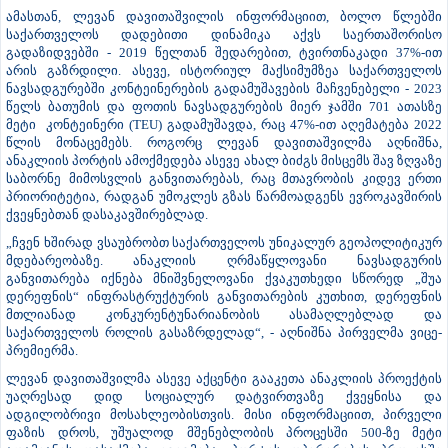
სატრანსპორტო ქსელში (TEN-T) და საერთაშორისო სატრანსპორტო
სისტემებში საქართველოს ინტეგრაციის კუთხით. მისი შეფასებით,
ნავსადგური სერიოზული სტიმული იქნება ქვეყანაში წარმოების
განვითარების, საგარეო ვაჭრობის გაფართოების, ზოგადად,
ეკონომიკური ზრდისთვის თვალსაზრისით. პირველ ფაზაში
პროექტის გამტარუნარიანობა 600 000 კონტეინერი იქნება, პორტი
დაახლოებით 8 მლნ ტონა ტვირთის გატარებას შეძლებს.
ამასთან, ლევან დავითაშვილის ინფორმაციით, ბოლო წლებში
საქართველოს დადებითი დინამიკა აქვს საერთაშორისო
გადაზიდვებში - 2019 წელთან შედარებით, ტვირთნაკადი 37%-ით
არის გაზრდილი. ასევე, ისტორიულ მაქსიმუმზეა საქართველოს
ნავსადგურებში კონტეინერების გადამუშავების მაჩვენებელი - 2023
წელს ბათუმის და ფოთის ნავსადგურების მიერ ჯამში 701 ათასზე
მეტი კონტეინერი (TEU) გადამუშავდა, რაც 47%-ით აღემატება 2022
წლის მონაცემებს. როგორც ლევან დავითაშვილმა აღნიშნა,
ანაკლიის პორტის ამოქმედება ასევე ახალ ბიძგს მისცემს შავ ზღვაზე
საბორნე მიმოსვლის განვითარებას, რაც მთავრობის კიდევ ერთი
პრიორიტეტია, რადგან უმოკლეს გზას წარმოადგენს ევროკავშირის
ქვეყნებთან დასაკავშირებლად.
„ჩვენ ხშირად ვსაუბრობთ საქართველოს უნიკალურ გეოპოლიტიკურ
მდებარეობაზე. ანაკლიის ღრმაწყლოვანი ნავსადგურის
განვითარება იქნება მნიშვნელოვანი ქვაკუთხედი სწორედ „შუა
დერეფნის“ ინფრასტრუქტურის განვითარების კუთხით, დერეფნის