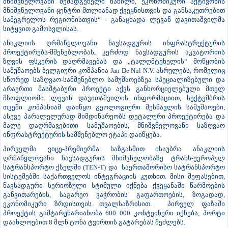
აღსანიშნავ ღონისძიებაში პირველმა ვიცე-პრემიერმა, ეკონომიკისა
და მდგრადი განვითარების მინისტრმა ლევან დავითაშვილმა
საქართველოს პრემიერ-მინისტრ ირაკლი კობახიძესთან ერთად
მიიღო მონაწილეობა. „ანაკლიის ღრმაწყლოვანი პორტი ჩვენი
გრძელვადიანი ხედვის მნიშვნელოვანი ნაწილია - ეს არ არის
მხოლოდ სატრანსპორტო-ლოგისტიკური ინფრასტრუქტურის,
არამედ მთლიანად ქვეყნის სივრცითი განვითარების
მნიშვნელოვანი შემადგენელი ნაწილი, ეკონომიკური აქტივობის
მნიშვნელოვანი ცენტრი მთლიანად ქვეყნისთვის და განსაკუთრებით
სამეგრელოს რეგიონისთვის“ - განაცხადა ლევან დავითაშვილმა
სიტყვით გამოსვლისას.
ანაკლიის ღრმაწყლოვანი ნავსადგურის ინფრასტრუქტურის
პროექტირება-მშენებლობას, კერძოდ ნავსადგურის აკვატორიის
ზღვის ფსკერის დაღრმავებას და „ტალღმტეხელის“ მოწყობის
სამუშაოებს ბელგიური კომპანია Jan De Nul N.V. ასრულებს, რომელიც
სწორედ საზღვაო-სამშენებლო სამუშაოებზეა სპეციალიზებული და
არაერთი მასშტაბური პროექტი აქვს განხორციელებული მთელ
მსოფლიოში. ლევან დავითაშვილის ინფორმაციით, სექტემბრის
თვეში კომპანიამ დაიწყო გეოლოგიური შესწავლის სამუშაოები,
ასევე პარალელურად მიმდინარეობს დეტალური პროექტირება და
მალე დაღრმავებითი სამუშაოების, მნიშვნელოვანი საზღვაო
ინფრასტრუქტურის სამშენებლო ეტაპი დაიწყება.
პირველმა ვიცე-პრემიერმა ხაზგასმით ისაუბრა ანაკლიის
ღრმაწყლოვანი ნავსადგურის მნიშვნელობაზე ტრანს-ევროპულ