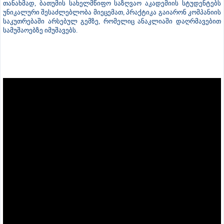
მიმდინარეობს და მაქსიმუმ 2029 წლისთვის ჩვენ შევძლებთ პირველი
გემების მიღებას ანაკლიის ღრმაწყლოვან პორტში. თუმცა,
მაქსიმალურად ვიქნებით მობილიზებული იმისთვის, რომ ეს პროცესი
უფრო დავაჩქაროთ“ - განაცხადა ლევან დავითაშვილმა.
ღონისძიების ფარგლებში კომპანია „Jan De Nul”-სა და საქართველოს
ეკონომიკისა მდგრადი განვითარების სამინისტროს შორის
თანამშრომლობის მემორანდუმი გაფორმდა - დოკუმენტის
თანახმად, ბათუმის სახელმწიფო საზღვაო აკადემიის სტუდენტებს
უნიკალური შესაძლებლობა მიეცემათ, პრაქტიკა გაიარონ კომპანიის
საკუთრებაში არსებულ გემზე, რომელიც ანაკლიაში დაღრმავებით
სამუშაოებზე იმუშავებს.