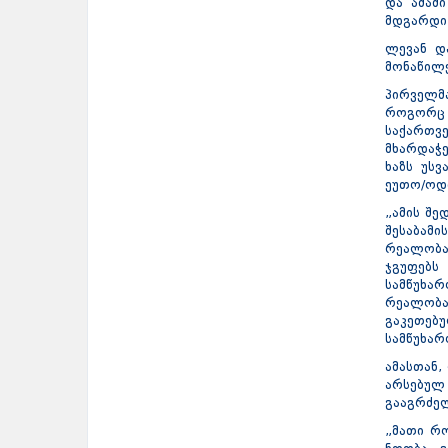
და ამაში
მდგარდი
ლევან დ
მონაწილ
პირველმა
როგორც 
საქართვ
მხარდაჭ
ხაზს უს
ეუთო/ოდ
„ამის შ
შესაბამი
რეალობა
ჯგუფებს
სამწუხა
რეალობა
გაკეთებუ
სამწუხარ
ამასთან,
არსებულ
გააგრძე
„მათი რო