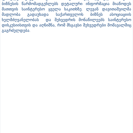
თვალსაზრისით განსაკუთრებული მნიშვნელობა ენიჭება, მათ შორის
იყო ანაკლიის ღრმაწყლოვანი პორტი, თბილისის ახალი
აეროპორტი, შავი ზღვის წყალქვეშა კაბელი და ა.შ. მინისტრის
განმარტებით, აღნიშნული პროექტები გეგმაზომიერად და, ამავე
დროს, აქტიურ რეჟიმში მიმდინარეობს.
შეხვედრა კითხვა-პასუხის რეჟიმში გაგრძელდა, რომლის
ფარგლებშიც ეკონომიკის სამინისტროს ხელმძღვანელმა პირებმა
ბიზნესის წარმომადგენლებს დეტალური ინფორმაცია მიაწოდეს
მათთვის საინტერესო ყველა საკითხზე. ლევან დავითაშვილმა
მადლობა გადაუხადა საქართველოს ბიზნეს ასოციაციის
ხელმძღვანელობას და შეხვედრის მონაწილეებს საინტერესო
დისკუსიისთვის და აღნიშნა, რომ მსგავსი შეხვედრები მომავალშიც
გაგრძელდება.