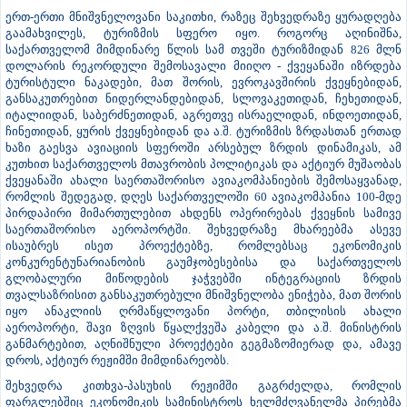
აღინიშნა, რომ გატარებული რეფორმების შედეგად, საქართველო
პოზიციონირებს რეგიონში, როგორც ინოვაციებისა და
ტექნოლოგიების მზარდი და მიმზიდველი ცენტრი. საუბარი შეეხო
ასევე პროგრამას „აწარმოე საქართველოში“, რომლის
ხელშეწყობით ქვეყნის ეკონომიკის არაერთი მნიშვნელოვანი
მიმართულება ვითარდება, მათ შორის, როგორც ინვესტიციების
მოზიდვის, ისე საექსპორტო პოტენციალის განვითარების კუთხით.
ერთ-ერთი მნიშვნელოვანი საკითხი, რაზეც შეხვედრაზე ყურადღება
გაამახვილეს, ტურიზმის სფერო იყო. როგორც აღინიშნა,
საქართველომ მიმდინარე წლის სამ თვეში ტურიზმიდან 826 მლნ
დოლარის რეკორდული შემოსავალი მიიღო - ქვეყანაში იზრდება
ტურისტული ნაკადები, მათ შორის, ევროკავშირის ქვეყნებიდან,
განსაკუთრებით ნიდერლანდებიდან, სლოვაკეთიდან, ჩეხეთიდან,
იტალიიდან, საბერძნეთიდან, აგრეთვე ისრაელიდან, ინდოეთიდან,
ჩინეთიდან, ყურის ქვეყნებიდან და ა.შ. ტურიზმის ზრდასთან ერთად
ხაზი გაესვა ავიაციის სფეროში არსებულ ზრდის დინამიკას, ამ
კუთხით საქართველოს მთავრობის პოლიტიკას და აქტიურ მუშაობას
ქვეყანაში ახალი საერთაშორისო ავიაკომპანიების შემოსაყვანად,
რომლის შედეგად, დღეს საქართველოში 60 ავიაკომპანია 100-მდე
პირდაპირი მიმართულებით ახდენს ოპერირებას ქვეყნის სამივე
საერთაშორისო აეროპორტში. შეხვედრაზე მხარეებმა ასევე
ისაუბრეს ისეთ პროექტებზე, რომლებსაც ეკონომიკის
კონკურენტუნარიანობის გაუმჯობესებისა და საქართველოს
გლობალური მიწოდების ჯაჭვებში ინტეგრაციის ზრდის