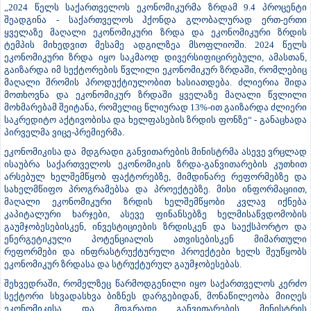
დავითაშვილმა ბიზნესსექტორის წარმომადგენლებთან შეხვედრაზე
სიტყვით გამოსვლისას როგორც საქართველოს, ისე გლობალურ
ეკონომიკაში მიმდინარე პროცესებზე, არსებულ ტენდენციებსა და
პროგნოზებზე ისაუბრა. როგორც მან აღნიშნა, გეოპოლიტიკური და
რეგიონული შოკების მიუხედავად, საქართველო წარმატებით
გაუმკლავდა საგარეო შოკებს და მაკროეკონომიკური
სტაბილურობა შეინარჩუნა.
„2024 წელს საქართველოს ეკონომიკურმა ზრდამ 9.4 პროცენტი
შეადგინა - საქართველოს ჰქონდა გლობალურად ერთ-ერთი
ყველაზე მაღალი ეკონომიკური ზრდა და ეკონომიკური ზრდის
ტემპის მიხედვით მესამე ადგილზეა მსოფლიოში. 2024 წელს
ეკონომიკური ზრდა იყო საკმაოდ დივერსიფიცირებული, ამასთან,
გაიზარდა იმ სექტორების წვლილი ეკონომიკურ ზრდაში, რომლებიც
მაღალი შრომის პროდუქტიულობით ხასიათდება. ძლიერია შიდა
მოთხოვნა და ეკონომიკურ ზრდაში ყველაზე მაღალი წვლილი
მოხმარებამ შეიტანა, რომელიც წლიურად 13%-ით გაიზარდა ძლიერი
საკრედიტო აქტივობისა და ხელფასების ზრდის ფონზე“ - განაცხადა
პირველმა ვიცე-პრემიერმა.
ეკონომიკისა და მდგრადი განვითარების მინისტრმა ასევე ვრცლად
ისაუბრა საქართველოს ეკონომიკის ზრდა-განვითარების კუთხით
არსებულ ხელშემწყობ ფაქტორებზე, მიმდინარე რეფორმებზე და
სახელმწიფო პროგრამებსა და პროექტებზე. მისი ინფორმაციით,
მაღალი ეკონომიკური ზრდის ხელშემწყობი კვლავ იქნება
კაპიტალური ხარჯები, ასევე ფინანსებზე ხელმისაწვდომობის