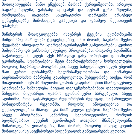
გაუმჯობესებისკენ, ინვესტიციების ზრდისკენ და საექსპორტო და
ენერგეტიკული პოტენციალის ათვისებისკენ მიმართული
რეფორმები და ინფრასტრუქტურული პროექტები ხელს შეუწყობს
ეკონომიკურ ზრდასა და სტრუქტურულ გაუმჯობესებას.
შეხვედრაში, რომელზეც წარმოდგენილი იყო საქართველოს კერძო
სექტორი სხვადასხვა ბიზნეს დარგებიდან, მონაწილეობა მიიღეს
ეკონომიკისა და მდგრადი განვითარების მინისტრის
მოადგილეებმა: ნინო ენუქიძემ, მარიამ ქვრივიშვილმა, ირაკლი
ნადარეიშვილმა, ვახტანგ ცინცაძემ და გურამ გურამიშვილმა,
რომლებმაც თავიანთ საკურატორო დარგებში არსებულ
ტენდენციებზე მიმოხილვა გააკეთეს და დასმულ შეკითხვებს
უპასუხეს.
მინისტრის მოადგილეებმა ისაუბრეს ქვეყნის ეკონომიკაში
მიმდინარე პოზიტიურ ტენდენციებზე, მათ შორის, საუბარი შეეხო
ქვეყანაში ინოვაციური სტარტაპ-ეკოსისტემის განვითარების კუთხით
მიმდინარე და განხორციელებულ პროგრამებს. როგორც აღინიშნა,
საქართველოს დღეს აქვს სწრაფად განვითარებადი დინამიური
ეკოსისტემა, სტარტაპების მეტი მხარდაჭერისთვის ხორციელდება
როგორც საგრანტო პროგრამები, ასევე სახელმწიფო ხელს უწყობს
მათ კერძო ფინანსებზე ხელმისაწვდომობასა და ეხმარება
საერთაშორისო ბაზრებზე გასასვლელად. შეხვედრაზე ითქვა, რომ
მთავრობის მიერ 40 მილიონი ლარის დაფინანსებით მხარდაჭერილ
სტარტაპებს საშუალება მიეცათ დაეგენერირებინათ დაახლოებით
ნახევარი მილიარდი ლარის ეკონომიკური სარგებელი, ასევე