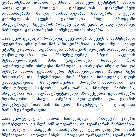
კობახიძესთან ერთად კომპანია „ჰანიველ ცემენტის“ ახალი
საინვესტიციო პროექტის დაწყებასთან დაკავშირებულ
ღონისძიებაში მიიღო მონაწილეობა. მინისტრმა სიტყვით
გამოსვლისას ქვეყნის ეკონომიკის ზრდის პროცესში
ინდუსტრიული სექტორის როლზე და ამ კუთხით ადგილობრივი
წარმოების განვითარების მნიშვნელობაზე ისაუბრა.
„ჰანიველ ცემენტი“, რომელიც უკვე წლებია, ქვეყნის სამშენებლო
სექტორის ერთ-ერთი წამყვანი კომპანიაა, განვითარების ახალ
ეტაპზე გადადის - აფართოებს წარმოებას, ნერგავს თანამედროვე
ტექნოლოგიებს და მნიშვნელოვნად ზრდის საკუთარ
შესაძლებლობებს. მისი გაფართოება ნიშნავს, რომ
საქართველოში იზრდება წარმოება, ვითარდება ინდუსტრია და
იქმნება ახალი ეკონომიკური შესაძლებლობები, ჩნდება მეტი
მოთხოვნა და, ბუნებრივია, რომ ჩნდება მიწოდებაც. დღეს
განსაკუთრებით მნიშვნელოვანია ძლიერი საწარმოო და
ინდუსტრიული სექტორის განვითარება, სწორედ წარმოება,
ინდუსტრია და ინფრასტრუქტურული პროექტებია ეკონომიკური
მდგრადობის, ახალი სამუშაო ადგილებისა და ქვეყნის
კონკურენტუნარიანობის მთავარი საფუძველი“, - განაცხადა
მარიამ ქვრივიშვილმა.
„ჰანიველ ცემენტის“ ახალი საინვესტიციო პროექტის ჯამური
ღირებულება 70 მლნ აშშ დოლარია, ის კლინკერის წარმოებისა
და ცემენტის დაფქვის თანამედროვე ტექნოლოგიური ხაზის
მშენებლობას ითვალისწინებს. პროექტის ფარგლებში, კლინკერის