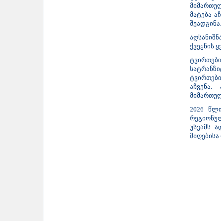
მიმართულ
მატება ა
შეადგინა
აღსანიშნ
ქვეყნის 
ტვირთები
სატრანზ
ტვირთები
აჩვენა.
მიმართულ
2026 წლ
რეგიონუ
უსვამს 
მიღებისა