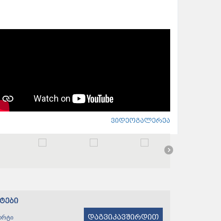
ვიდეოგალერეა
ტები
დაგვიკავშირდით
ორტი