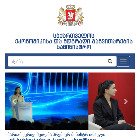
საქართველოს
ეკონომიკისა და მდგრადი განვითარების
სამინისტრო
ნავიგაც
Previous
Next
მარიამ ქვრივიშვილმა პრემიერ-მინისტრ ირაკლი