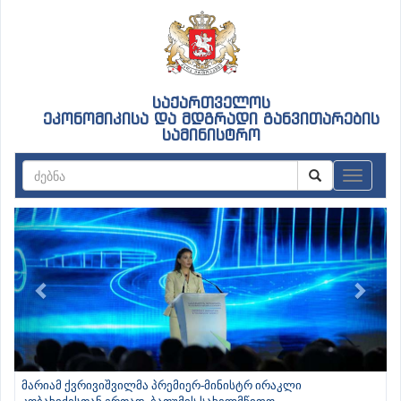
საქართველოს
ეკონომიკისა და მდგრადი განვითარების
სამინისტრო
ნავიგაც
Previous
Next
მარიამ ქვრივიშვილმა პრემიერ-მინისტრ ირაკლი