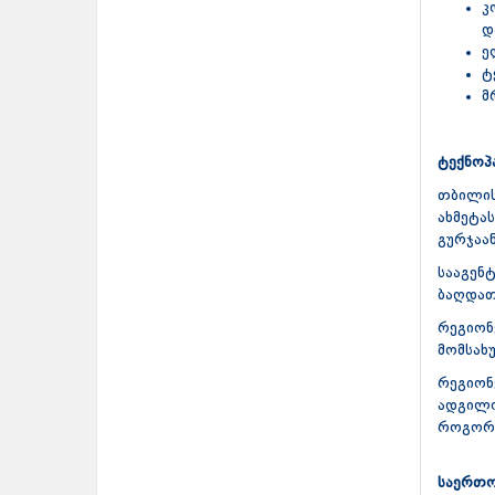
კ
დ
ე
ტ
მ
ტექნოპ
თბილის
ახმეტა
გურჯაან
სააგენ
ბაღდათ
რეგიონ
მომსახ
რეგიონ
ადგილო
როგორც
საერთო