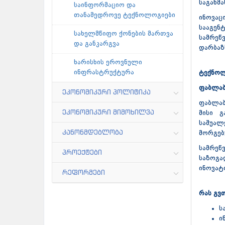
საგანმ
საინფორმაციო და
თანამედროვე ტექნოლოგიები
ინოვაც
სააგე
სახელმწიფო ქონების მართვა
სამრე
და განკარგვა
დარბაზ
ხარისხის ეროვნული
ინფრასტრუქტურა
ტექნოლ
ფაბლა
ეკონომიკური პოლიტიკა
ფაბლაბ
ეკონომიკური მიმოხილვა
მისი გ
საშუა
კანონმდებლობა
მორგებ
სამრეწ
პროექტები
საზოგა
ინოვატ
რეფორმები
რას გვ
ს
ი